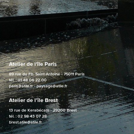
Atelier de l'île Paris
89 rue du Fb. Saint-Antoine - 75011 Paris
tél. : 01 48 06 22 00
paris@atile.fr
-
paysage@atile.fr
Atelier de l’île Brest
13 rue de Kerabécam - 29200 Brest
tél. : 02 98 43 07 28
brest.atile@atile.fr