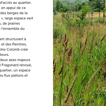
d'accès au quartier.
, en appui de ce
 des berges de la
», large espace vert
, de prairies
e l'ensemble du
ert structurant à
 et des Peintres,
tophe Colomb créé
teurs.
s deux axes majeurs
l Fragonard rénové,
quartier, un espace
es flux piétons et