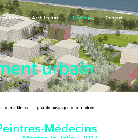
entation
Architecture
Paysage
Contact
ment urbain
s et maritimes
grands paysages et territoires
Peintres-Médecins